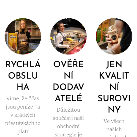
RYCHLÁ
OVĚŘE
JEN
OBSLU
NÍ
KVALIT
HA
DODAV
NÍ
ATELÉ
SUROVI
Víme, že "čas
jsou peníze" a
NY
Důležitou
v krátkých
součástí naší
Ve všech
přestávkách to
obchodní
našich
platí
strategie je