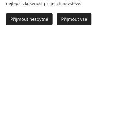
nejlepší zkušenost při jejich návštěvě.
Každý den
Přijmout nezbytné
Přijmout vše
PRO VÁS
ZAPEČEME
VÍCE