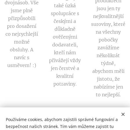
produktech
dvojnásob. Vše
také úzká
jsou jen ty
jsme plně
spolupráce s
nejkvalitnější
přizpůsobili
českými a
suroviny, které
pro dosažení
důkladně
na všechny
co nejrychlejší
ověřenými
pobočky
možné
dodavateli,
zavážíme
obsluhy. A
kteří nám
několikrát
navíc s
přivážejí vždy
týdně,
usměvem! :)
jen čerstvé a
abychom měli
kvalitní
jistotu, že
potraviny.
nabízíme jen
to nejlepší.
Používáme cookies, abychom zajistili správné fungování a
bezpečnost našich stránek. Tím vám můžeme zajistit tu