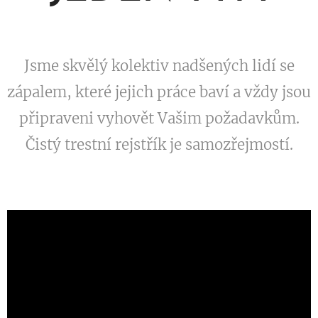
Jsme skvělý kolektiv nadšených lidí se
zápalem, které jejich práce baví a vždy jsou
připraveni vyhovět Vašim požadavkům.
Čistý trestní rejstřík je samozřejmostí.