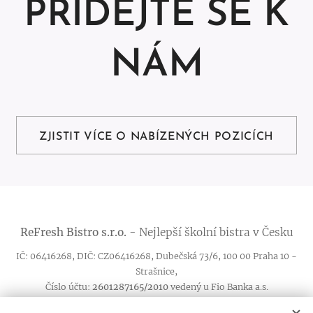
PŘIDEJTE SE K
NÁM
ZJISTIT VÍCE O NABÍZENÝCH POZICÍCH
ReFresh
Bistro
s.r.o.
- Nejlepší školní bistra v Česku
IČ: 06416268, DIČ: CZ06416268, Dubečská 73/6, 100 00 Praha 10 -
Strašnice,
Číslo účtu:
2601287165/2010
vedený u Fio Banka a.s.