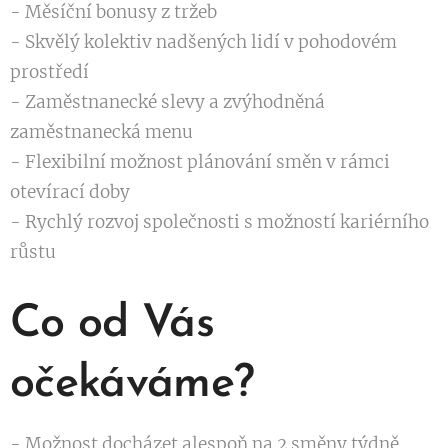
- Měsíční bonusy z tržeb
- Skvělý kolektiv nadšených lidí v pohodovém
prostředí
- Zaměstnanecké slevy a zvýhodněná
zaměstnanecká menu
- Flexibilní možnost plánování směn v rámci
otevírací doby
- Rychlý rozvoj společnosti s možností kariérního
růstu
Co od Vás
očekáváme?
- Možnost docházet alespoň na 2 směny týdně