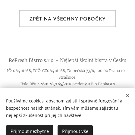
ZPĚT NA VŠECHNY POBOČKY
ReFresh
Bistro
s.r.o.
- Nejlepší školní bistra v Česku
IČ: 06416268, DIČ: CZ06416268, Dubečská 73/6, 100 00 Praha 10 -
Strašnice,
Číslo účtu:
2601287165/2010
vedený u Fio Banka a.s.
Obchodní podmínky věrnostních karet
/
Pravidla ochrany osobních
Používáme cookies, abychom zajistili správné fungování a
údajů
bezpečnost našich stránek. Tím vám můžeme zajistit tu
Reklamace služeb
/
Novinky
/
Franšíza
/
Pro vedení škol
nejlepší zkušenost při jejich návštěvě.
/
Seznam alergenů
/
Kontakty
Cookies
Přijmout nezbytné
Přijmout vše