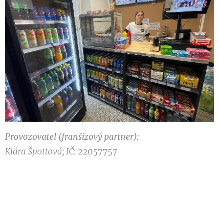
Provozovatel (franšízový partner):
Klára Špottová; IČ:
22057757