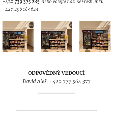
+420
739 375 285
nebo volejte naší ReFresh linku
+420
296 183 623
ODPOVĚDNÝ VEDOUCÍ
David Aleš, +420 777 564 377