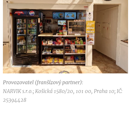
Provozovatel (franšízový partner):
NARVIK s.r.o.; Košická 1580/20, 101 00, Praha 10; IČ:
25394428