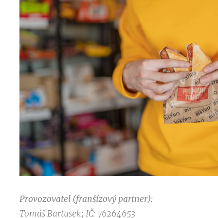
Provozovatel (franšízový partner):
Tomáš Bartusek
;
IČ: 76264653