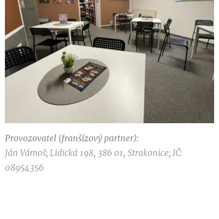
Provozovatel (franšízový partner):
Ján Vámoš; Lidická 198, 386 01, Strakonice; IČ:
08954356